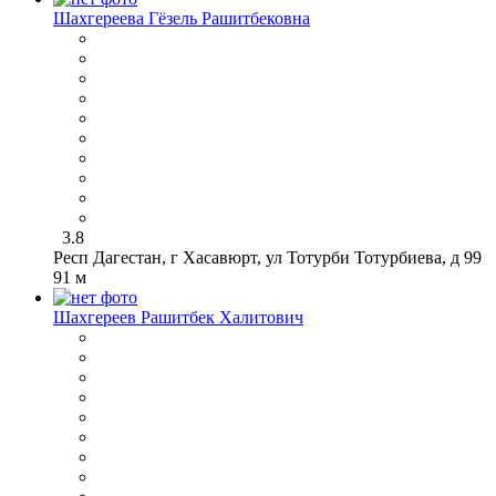
Шахгереева Гёзель Рашитбековна
3.8
Респ Дагестан, г Хасавюрт, ул Тотурби Тотурбиева, д 99
91 м
Шахгереев Рашитбек Халитович