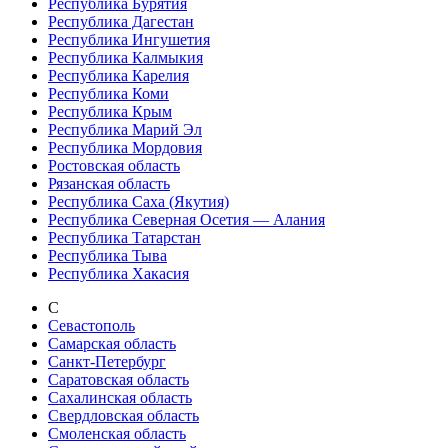
Республика Бурятия
Республика Дагестан
Республика Ингушетия
Республика Калмыкия
Республика Карелия
Республика Коми
Республика Крым
Республика Марий Эл
Республика Мордовия
Ростовская область
Рязанская область
Республика Саха (Якутия)
Республика Северная Осетия — Алания
Республика Татарстан
Республика Тыва
Республика Хакасия
С
Севастополь
Самарская область
Санкт-Петербург
Саратовская область
Сахалинская область
Свердловская область
Смоленская область