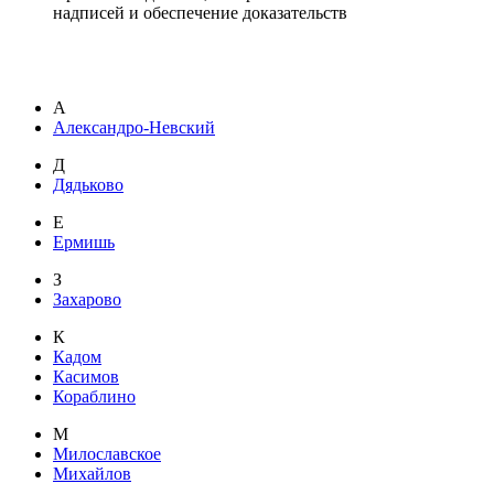
надписей и обеспечение доказательств
А
Александро-Невский
Д
Дядьково
Е
Ермишь
З
Захарово
К
Кадом
Касимов
Кораблино
М
Милославское
Михайлов