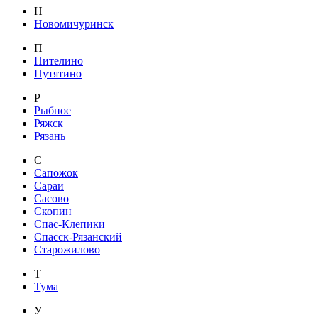
Н
Новомичуринск
П
Пителино
Путятино
Р
Рыбное
Ряжск
Рязань
С
Сапожок
Сараи
Сасово
Скопин
Спас-Клепики
Спасск-Рязанский
Старожилово
Т
Тума
У