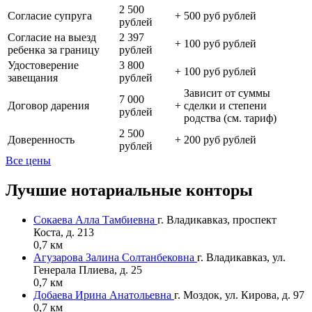
2 500
Согласие супруга
+
500 руб рублей
рублей
Согласие на выезд
2 397
+
100 руб рублей
ребенка за границу
рублей
Удостоверение
3 800
+
100 руб рублей
завещания
рублей
Зависит от суммы
7 000
Договор дарения
+
сделки и степени
рублей
родства (см. тариф)
2 500
Доверенность
+
200 руб рублей
рублей
Все цены
Лучшие нотариальные конторы
Сокаева Алла Тамбиевна
г. Владикавказ, проспект
Коста, д. 213
0,7 км
Агузарова Залина Солтанбековна
г. Владикавказ, ул.
Генерала Плиева, д. 25
0,7 км
Добаева Ирина Анатольевна
г. Моздок, ул. Кирова, д. 97
0,7 км