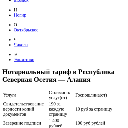
Моздок
Н
Ногир
О
Октябрьское
Ч
Чикола
Э
Эльхотово
Нотариальный тариф в Республика
Северная Осетия — Алания
Стоимость
Услуга
Госпошлина(от)
услуг(от)
Свидетельствование
190 за
верности копий
каждую
+
10 руб за страницу
документов
страницу
1 400
Заверение подписи
+
100 руб рублей
рублей