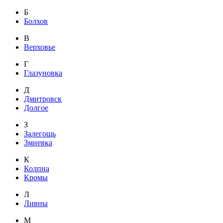
Б
Болхов
В
Верховье
Г
Глазуновка
Д
Дмитровск
Долгое
З
Залегощь
Змиевка
К
Колпна
Кромы
Л
Ливны
М