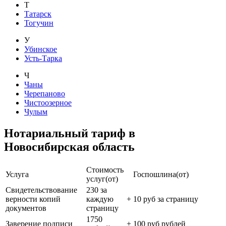
Т
Татарск
Тогучин
У
Убинское
Усть-Тарка
Ч
Чаны
Черепаново
Чистоозерное
Чулым
Нотариальный тариф в
Новосибирская область
Стоимость
Услуга
Госпошлина(от)
услуг(от)
Свидетельствование
230 за
верности копий
каждую
+
10 руб за страницу
документов
страницу
1750
Заверение подписи
+
100 руб рублей