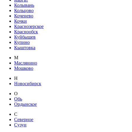
Колывань
Кольцово
Коченево
Кочки
Краснозерское
Краснообск
Куйбышев
Купино
Кыштовка
М
Маслянино
Мошково
Н
Новосибирск
О
Обь
Ордынское
С
Северное
Сузун