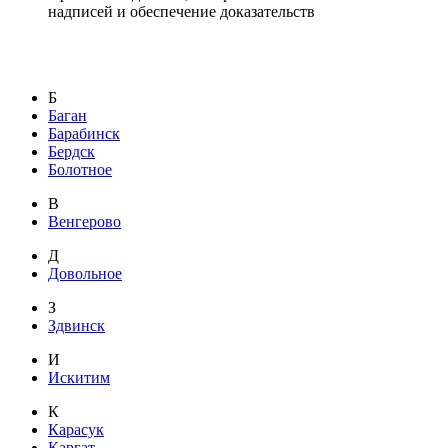
надписей и обеспечение доказательств
Б
Баган
Барабинск
Бердск
Болотное
В
Венгерово
Д
Довольное
З
Здвинск
И
Искитим
К
Карасук
Каргат