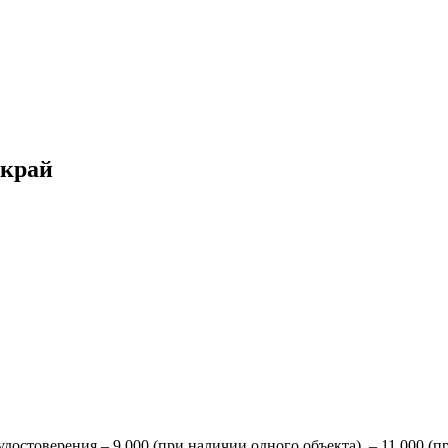
 край
остоверения – 9 000 (при наличии одного объекта), – 11 000 (пр