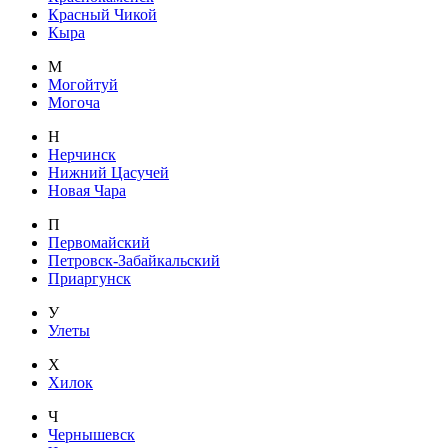
Красный Чикой
Кыра
М
Могойтуй
Могоча
Н
Нерчинск
Нижний Цасучей
Новая Чара
П
Первомайский
Петровск-Забайкальский
Приаргунск
У
Улеты
Х
Хилок
Ч
Чернышевск