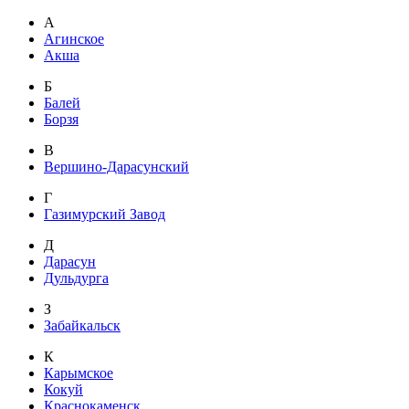
А
Агинское
Акша
Б
Балей
Борзя
В
Вершино-Дарасунский
Г
Газимурский Завод
Д
Дарасун
Дульдурга
З
Забайкальск
К
Карымское
Кокуй
Краснокаменск