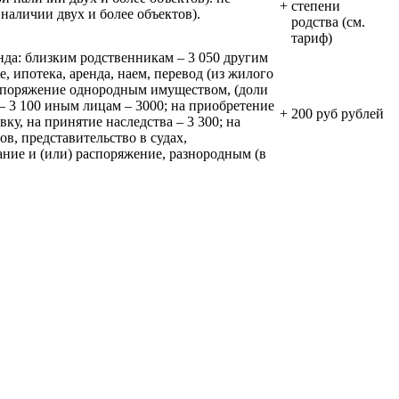
+
степени
наличии двух и более объектов).
родства (см.
тариф)
енда: близким родственникам – 3 050 другим
, ипотека, аренда, наем, перевод (из жилого
распоряжение однородным имуществом, (доли
 – 3 100 иным лицам – 3000; на приобретение
+
200 руб рублей
ку, на принятие наследства – 3 300; на
в, представительство в судах,
ание и (или) распоряжение, разнородным (в