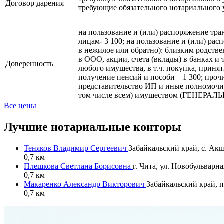
Договор дарения
требующие обязательного нотариального у
на пользование и (или) распоряжение тран
лицам- 3 100; на пользование и (или) рас
в нежилое или обратно): близким родстве
в ООО, акции, счета (вклады) в банках и
Доверенность
любого имущества, в т.ч. покупка, принят
получение пенсий и пособи – 1 300; прочи
представительство ИП и иные полномочия
том числе всем) имуществом (ГЕНЕРАЛЬНА
Все цены
Лучшие нотариальные конторы
Теняков Владимир Сергеевич
Забайкальский край, с. Акша
0,7 км
Плешкова Светлана Борисовна
г. Чита, ул. Новобульварная
0,7 км
Макаренко Александр Викторович
Забайкальский край, п
0,7 км