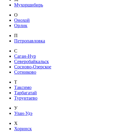
Мухоршибирь
О
Онохой
Орлик
П
Петропавловка
С
Саган-Нур
Северобайкальск
Сосново-Озерское
Сотниково
Т
Таксимо
Тарбагатай
Турунтаево
У
Улан-Удэ
Х
Хоринск