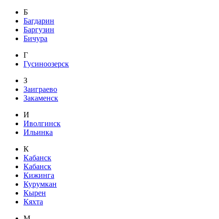
Б
Багдарин
Баргузин
Бичура
Г
Гусиноозерск
З
Заиграево
Закаменск
И
Иволгинск
Ильинка
К
Кабанск
Кабанск
Кижинга
Курумкан
Кырен
Кяхта
М