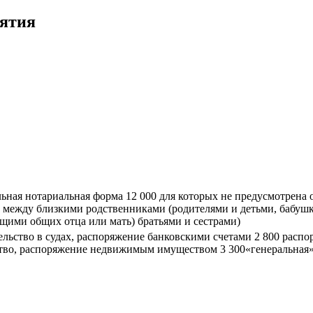
рятия
льная нотариальная форма 12 000 для которых не предусмотрена 
 между близкими родственниками (родителями и детьми, бабуш
ми общих отца или мать) братьями и сестрами)
ельство в судах, распоряжение банковскими счетами 2 800 расп
тво, распоряжение недвижимым имуществом 3 300«генеральная»