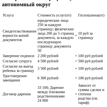
автономный округ
Услуга
Стоимость услуг(от)
Госпошлина(от)
юридические лица
250 за каждую
страницу; физические
Свидетельствование
лица 200 до 5 страниц
10 руб за
верности копий
+
документа, за каждую
страницу
документов
последующую
страницу документа
50
Заверение подписи
2 200 рублей
+
100 руб рублей
Согласие супруга
4 500 рублей
+
500 руб рублей
Согласие на выезд
3 500 рублей
+
100 руб рублей
ребенка за границу
Удостоверение
6 300 рублей
+
100 руб рублей
завещания
Зависит от
33 100; Дарение
суммы сделки и
между близкими
Договор дарения
+
степени
родственниками
родства (см.
24 900
тариф)