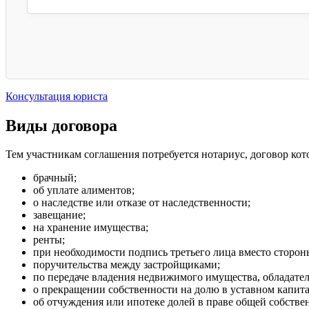
Консультация юриста
Виды договора
Тем участникам соглашения потребуется нотариус, договор ко
брачный;
об уплате алиментов;
о наследстве или отказе от наследственности;
завещание;
на хранение имущества;
ренты;
при необходимости подпись третьего лица вместо сторон
поручительства между застройщиками;
по передаче владения недвижимого имущества, обладател
о прекращении собственности на долю в уставном капит
об отчуждения или ипотеке долей в праве общей собстве