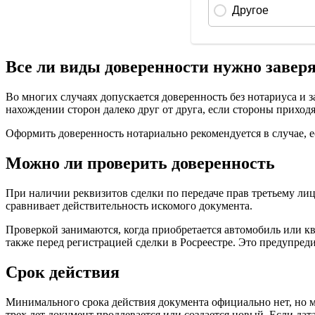
Все ли виды доверенности нужно завер
Во многих случаях допускается доверенность без нотариуса и 
нахождении сторон далеко друг от друга, если стороны прихо
Оформить доверенность нотариально рекомендуется в случае, 
Можно ли проверить доверенность
При наличии реквизитов сделки по передаче прав третьему ли
сравнивает действительность искомого документа.
Проверкой занимаются, когда приобретается автомобиль или ква
также перед регистрацией сделки в Росреестре. Это предупред
Срок действия
Минимального срока действия документа официально нет, но м
трех лет документ продлевается или создается новый. Если дат