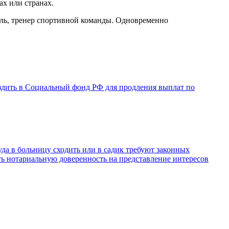
ах или странах.
ель, тренер спортивной команды. Одновременно
ездить в Социальный фонд РФ для продления выплат по
куда в больницу сходить или в садик требуют законных
ить нотариальную доверенность на представление интересов