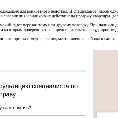
подходящее для конкретного действия. И специальное: набор од
ью совершения юридических действий: на продажу квартиры, дов
омочий будет передан тому или другому человеку. При наличии
 а ко вторым доверенность на представительство в судопроизвод
нности органа самоуправления, мест лишения свободы и санита