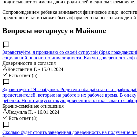
подписывают от имени двоих родителей в едином экземпляре. И
Сопровождением ребенка занимается физическое лицо, достиг
представительство может быть оформлено на нескольких детей
Вопросы нотариусу в Майкопе
Здравствуйте, я проживаю со своей супругой (брак гражданск
социальной пенсии по инвалидности. Какую доверенность офор
Доверенности и согласия
Константин Г.
•
15.01.2024
Есть ответ (5)
Здравствуйте! Я - бабушка. Родители оба работают и график раб
представителей, которые на работе в их рабочее время. В опек
ребенка. Но нотариусы такую доверенность отказываются офор
Брачно-семейные отношения
Людмила П.
•
16.01.2024
Есть ответ (8)
Сколько будет стоить заверенная доверенность на получение п