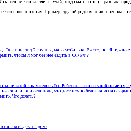
сключение составляет случай, когда мать и отец в разных город
шее совершеннолетия. Пример: другой родственник, преподават
.
ий). Она инвалид 2 группы, мало мобильна. Ежегодно ей нужно 
мить, чтобы я мог без нее ездить в СФ РФ?
оты не такой как хотелось бы. Ребенок часто со мной остается, 
у позвонили, они ответили, что достаточно будет на меня оформ
мить. Что делать?
енсии с выездом на дом?