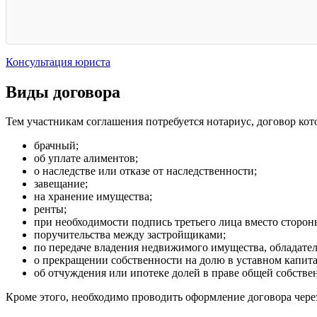
Консультация юриста
Виды договора
Тем участникам соглашения потребуется нотариус, договор ко
брачный;
об уплате алиментов;
о наследстве или отказе от наследственности;
завещание;
на хранение имущества;
ренты;
при необходимости подпись третьего лица вместо сторон
поручительства между застройщиками;
по передаче владения недвижимого имущества, обладател
о прекращении собственности на долю в уставном капит
об отчуждения или ипотеке долей в праве общей собстве
Кроме этого, необходимо проводить оформление договора чере