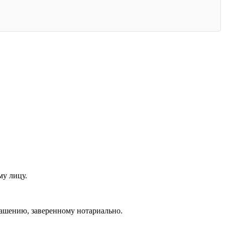
му лицу.
лашению, заверенному нотариально.