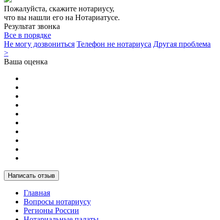
Пожалуйста, скажите нотариусу,
что вы нашли его на Нотариатусе.
Результат звонка
Все в порядке
Не могу дозвониться
Телефон не нотариуса
Другая проблема
>
Ваша оценка
Написать отзыв
Главная
Вопросы нотариусу
Регионы России
Нотариальные палаты