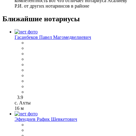
компетентность вот что отличает нотариуса Асалиеву
Р.И. от других нотариисов в районе
Ближайшие нотариусы
Гасанбеков Павел Магомедвелиевич
3.9
с. Ахты
16 м
Эфендиев Рафик Шевкетович