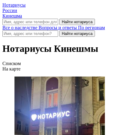
Нотариусы
России
Кинешма
Все о наследстве
Вопросы и ответы
По регионам
Нотариусы Кинешмы
Списком
На карте