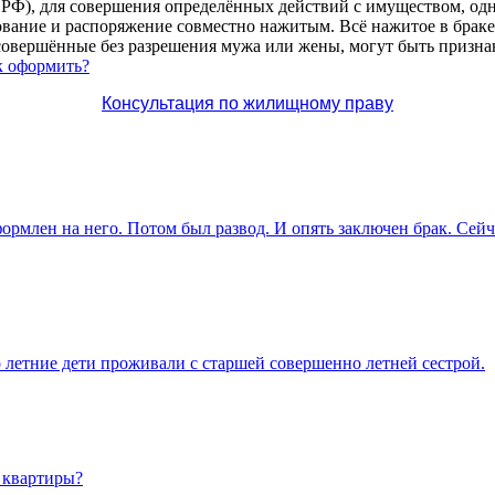
 РФ), для совершения определённых действий с имуществом, одн
ование и распоряжение совместно нажитым. Всё нажитое в браке
 совершённые без разрешения мужа или жены, могут быть призн
ак оформить?
Консультация по жилищному праву
ормлен на него. Потом был развод. И опять заключен брак. Сей
о летние дети проживали с старшей совершенно летней сестрой.
у квартиры?