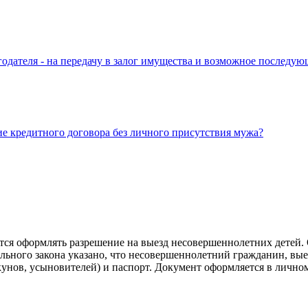
годателя - на передачу в залог имущества и возможное последу
ие кредитного договора без личного присутствия мужа?
уется оформлять разрешение на выезд несовершеннолетних детей.
рального закона указано, что несовершеннолетний гражданин, вы
екунов, усыновителей) и паспорт. Документ оформляется в личн