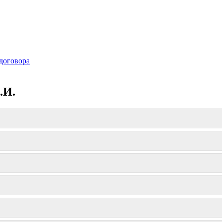
договора
.И.