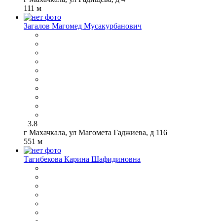
111 м
Загалов Магомед Мусакурбанович
3.8
г Махачкала, ул Магомета Гаджиева, д 116
551 м
Тагибекова Карина Шафидиновна