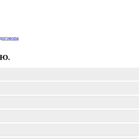
договора
.Ю.