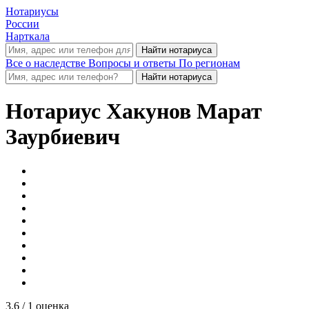
Нотариусы
России
Нарткала
Все о наследстве
Вопросы и ответы
По регионам
Нотариус
Хакунов Марат
Заурбиевич
3.6
/ 1 оценка