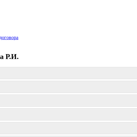
договора
а Р.И.