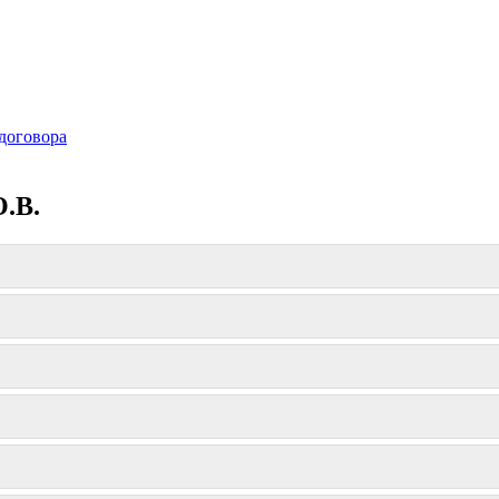
договора
О.В.