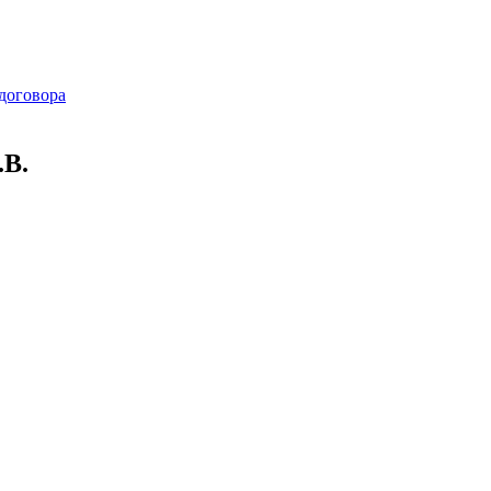
договора
.В.