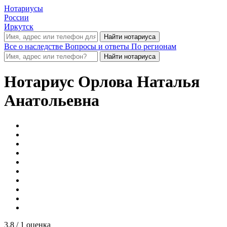
Нотариусы
России
Иркутск
Все о наследстве
Вопросы и ответы
По регионам
Нотариус
Орлова Наталья
Анатольевна
3.8
/ 1 оценка