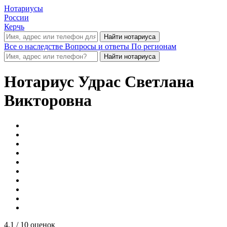
Нотариусы
России
Керчь
Все о наследстве
Вопросы и ответы
По регионам
Нотариус
Удрас Светлана
Викторовна
4.1
/ 10 оценок