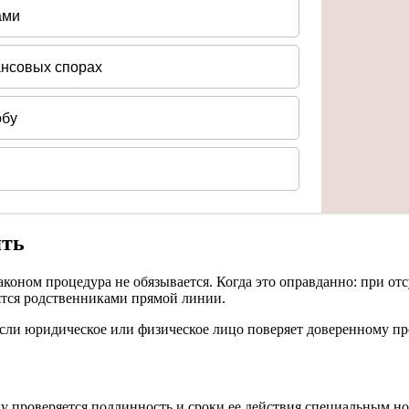
ять
законом процедура не обязывается. Когда это оправданно: при от
дятся родственниками прямой линии.
если юридическое или физическое лицо поверяет доверенному пр
цу проверяется подлинность и сроки ее действия специальным н