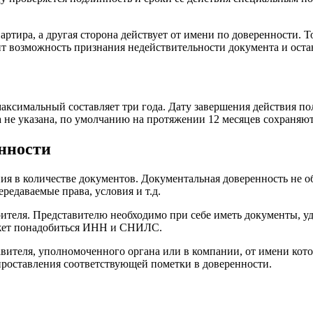
ртира, а другая сторона действует от имени по доверенности. Т
ит возможность признания недействительности документа и оста
аксимальный составляет три года. Дату завершения действия п
а не указана, по умолчанию на протяжении 12 месяцев сохраняют
нности
ния в количестве документов. Документальная доверенность не 
едаваемые права, условия и т.д.
рителя. Представителю необходимо при себе иметь документы, у
может понадобиться ИНН и СНИЛС.
вителя, уполномоченного органа или в компании, от имени кот
проставления соответствующей пометки в доверенности.