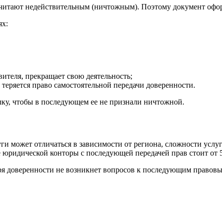
считают недействительным (ничтожным). Поэтому документ офор
ях:
ителя, прекращает свою деятельность;
м теряется право самостоятельной передачи доверенности.
лку, чтобы в последующем ее не признали ничтожной.
ги может отличаться в зависимости от региона, сложности услу
е юридической конторы с последующей передачей прав стоит от 
аря доверенности не возникнет вопросов к последующим правов