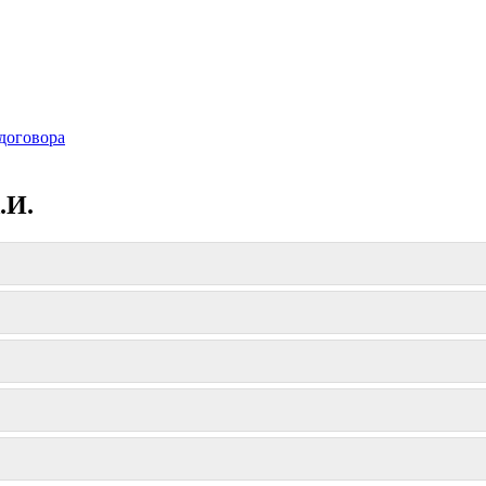
договора
.И.