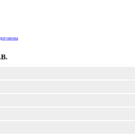
договора
.В.