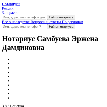
Нотариусы
России
Заиграево
Все о наследстве
Вопросы и ответы
По регионам
Нотариус
Самбуева Эржена
Дамдиновна
3.8
/ 1 оценка