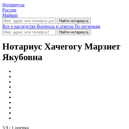
Нотариусы
России
Майкоп
Все о наследстве
Вопросы и ответы
По регионам
Нотариус
Хачегогу Марзиет
Якубовна
3.9
/ 1 оценка