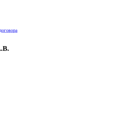
договора
.В.