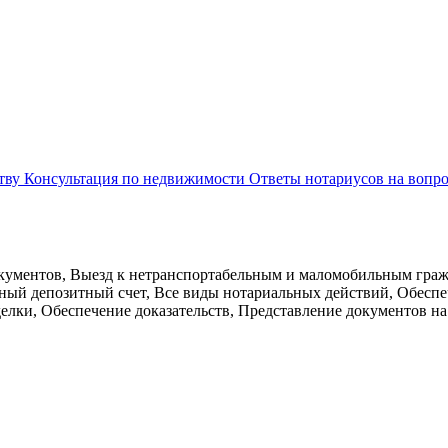
ству
Консультация по недвижимости
Ответы нотариусов на вопр
окументов, Выезд к нетранспортабельным и маломобильным граж
й депозитный счет, Все виды нотариальных действий, Обеспече
елки, Обеспечение доказательств, Представление документов н