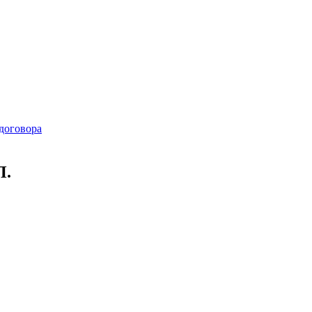
договора
П.